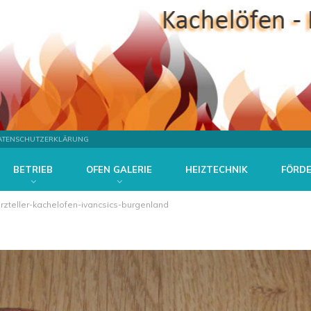
ATENSCHUTZERKLÄRUNG
BETRIEB
OFEN GALERIE
HEIZTECHNIK
FÖRD
zteller-kachelofen-ivancsics-burgenland