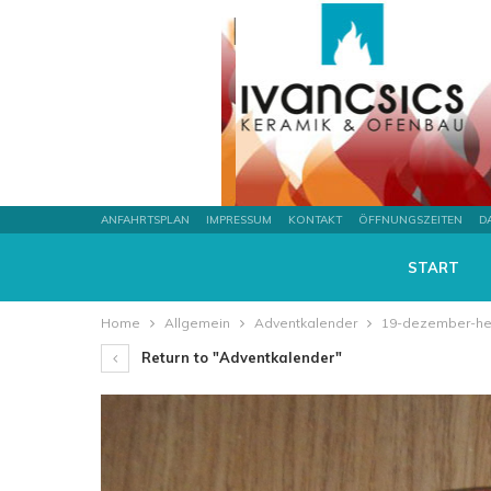
ANFAHRTSPLAN
IMPRESSUM
KONTAKT
ÖFFNUNGSZEITEN
D
START
Home
Allgemein
Adventkalender
19-dezember-her
Return to "Adventkalender"