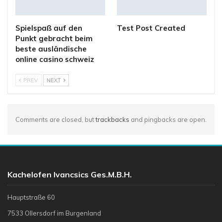
Spielspaß auf den
Test Post Created
Punkt gebracht beim
beste ausländische
online casino schweiz
PREV
NEXT
Comments are closed, but
trackbacks
and pingbacks are open.
Kachelofen Ivancsics Ges.m.b.H.
Hauptstraße 60
7533 Ollersdorf im Burgenland